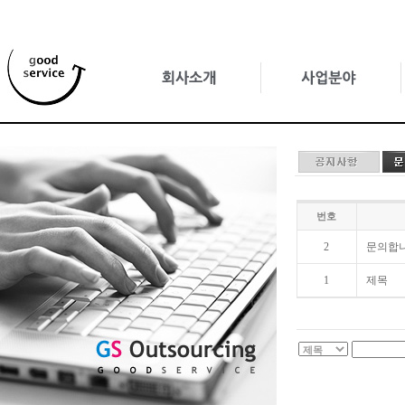
번호
2
문의합
1
제목