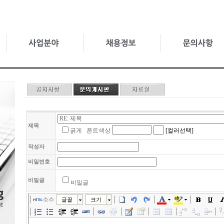
제목
굵게
폰트색상
[컬러선택]
작성자
비밀번호
비밀글
비밀글
소스
글꼴
크기