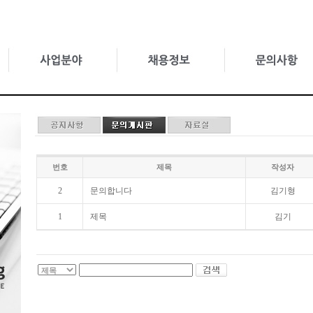
번호
제목
작성자
2
문의합니다
김기형
1
제목
김기